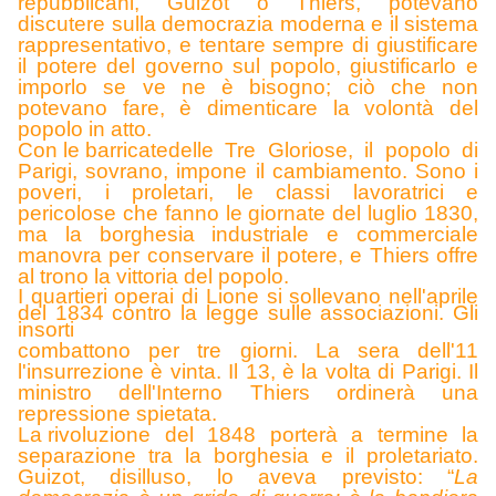
repubblicani, Guizot o Thiers, potevano
discutere sulla democrazia moderna e il sistema
rappresentativo, e tentare sempre di giustificare
il potere del governo sul popolo, giustificarlo e
imporlo se ve ne è bisogno; ciò che non
potevano fare, è dimenticare la volontà del
popolo in atto.
Con le barricate
delle Tre Gloriose, il popolo di
Parigi, sovrano, impone il cambiamento. Sono i
poveri, i proletari, le classi lavoratrici e
pericolose che fanno le giornate del luglio 1830,
ma la borghesia industriale e commerciale
manovra per conservare il potere, e Thiers offre
al trono la vittoria del popolo.
I quartieri operai di Lione si sollevano nell'aprile
del 1834 contro la legge sulle associazioni. Gli
insorti
combattono per tre giorni. La sera dell'11
l'insurrezione è vinta. Il 13, è la volta di Parigi. Il
ministro dell'Interno Thiers ordinerà una
repressione spietata.
La r
ivoluzione del 1848 porterà a termine la
separazione tra la borghesia e il proletariato.
Guizot, disilluso, lo aveva previsto: “
La