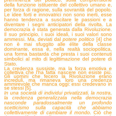
della funzione istituente del collettivo umano e,
per forza di ragione, sulla sovranità del popolo.
Le idee forti e innovatrici non sono inerti, esse
hanno tendenza a suscitare le passioni e a
diventare i segni anticipatori della rivolta. La
democrazia è stata generata dalla Rivoluzione.
Il suo principio, i suoi ideali, i suoi valori sono
ammessi. Ma, deviati dal
potere politico
[4] che
non è mai sfuggito alle élite della classe
dominante, essa è, nella realtà sociopolitica,
una forma bastarda che presta i suoi contenuti
simbolici al mito di legittimazione del potere di
Stato.
La credenza sussiste, ma la forza emotiva e
collettiva che l'ha fatta nascere non esiste più.
Gli uomini che fecero la Rivoluzione erano
increduli, ma rimaneva loro una credenza
ammirevole che manca oggi: essi credevano in
se stessi [5].
In una società di individui privatizzati, la nostra,
la credenza generalizzata nella democrazia
nasconde paradossalmente un profondo
scetticismo sulla capacità che abbiamo
collettivamente di cambiare il mondo.
Ciò che