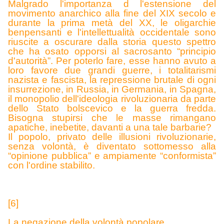
Malgr
ado l'importanza d l'estensione del
movimento anarchico alla fine del XIX secolo e
durante la prima metà del XX, le oligarchie
benpensanti e l'intellettualità occidentale sono
riuscite a oscurare dalla storia questo spettro
che ha osato opporsi al sacrosanto “principio
d'autorità”. Per poterlo fare, esse hanno avuto a
loro favore due grandi guerre, i totalitarismi
nazista e fascista, la repressione brutale di ogni
insurrezione, in Russia, in Germania, in Spagna,
il monopolio dell'ideologia rivoluzionaria da parte
dello Stato bolscevico e la guerra fredda.
Bisogna stupirsi che le masse rimangano
apatiche, inebetite, davanti a una tale barbarie?
I
l popolo, privato delle illusioni rivoluzionarie,
senza volontà, è diventato sottomesso alla
“opinione pubblica” e ampiamente “conformista”
con l'ordine stabilito.
[6]
La negazione della volontà popolare