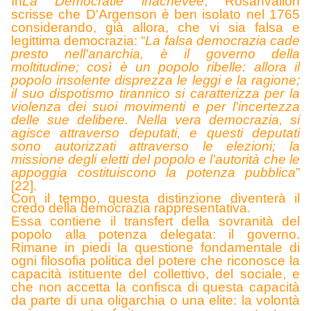
In
La Démocratie inachevée
, Rosanvallon
scrisse che D'Argenson è ben isolato nel 1765
considerando, già allora, che vi sia falsa e
legittima democrazia: “
La falsa democrazia cade
presto nell'anarchia, è il governo della
moltitudine; così è un popolo ribelle: allora il
popolo insolente disprezza le leggi e la ragione;
il suo dispotismo tirannico si caratterizza per la
violenza dei suoi movimenti e per l'incertezza
delle sue delibere. Nella vera democrazia, si
agisce attraverso deputati, e questi deputati
sono autorizzati attraverso le elezioni; la
missione degli eletti del popolo e l'autorità che le
appoggia costituiscono la potenza pubblica
”
[22].
Con il tempo, questa distinzione diventerà il
credo della democrazia rappresentativa.
Essa contiene il transfert della sovranità del
popolo alla potenza delegata: il governo.
Rimane in piedi la questione fondamentale di
ogni filosofia politica del potere che riconosce la
capacità istituente del collettivo, del sociale, e
che non accetta la confisca di questa capacità
da parte di una oligarchia o una elite: la volontà