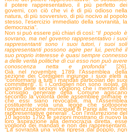
il potere rappresentativo, il più perfetto dei
governi, con ciò che vi è di più odioso nella
natura, di più sovversivo, di più nocivo al popolo
stesso, l'esercizio immediato della sovranità, la
democrazia”.
Non si può essere più chiari di così: “
Il popolo è
sovrano, ma nel governo rappresentativo i suoi
rappresentanti sono i suoi tutori, i suoi soli
rappresentanti possono agire per lui, perché il
suo proprio interesse è quasi sempre connesso
a delle verità politiche di cui esso non può avere
conoscenza netta e profonda
”
[26].
Già nel novembre 1789 l'Assemblea della
sezione dei Cordiglieri ingiunge i suoi eletti a
“conformarsi a tutti i mandati particolari dei suoi
committenti”. E i Cordiglieri non sono isolati, gli
uomini delle sezioni vogliono che i membri del
Consiglio generale della Comune agiscano
secondo la volontà delle assemblee primarie e
che essi siano revocabili, ma l'Assemblea
costituente vota una legge che sottopone
l'organizzazione municipale di Parigi alle “norme
rappresentative generali”. Con l'insurrezione del
10 agosto 1792 le sezioni mostrano di nuovo la
loro aspirazione alla democrazia diretta, esse
vogliono dei mandati e non dei rappresentanti.
“
La sovranità una volta ripresa dal popolo, non