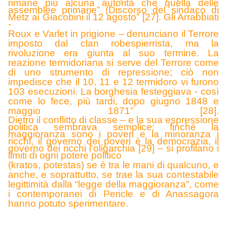
rimane più alcuna autorità che quella delle
assemblee primarie” (Discorso del sindaco di
Metz ai Giacobini il 12 agosto” [27]. Gli Arrabbiati
-
Roux e Varlet in prigione – denunciano il Terrore
imposto dal clan robespierrista, ma la
rivoluzione era giunta al suo termine. La
reazione termidoriana si serve del Terrore come
di uno strumento di repressione; ciò non
impedisce che il 10, 11 e 12 termidoro vi furono
103 esecuzioni. La borghesia festeggiava - così
come lo fece, più tardi, dopo giugno 1848 e
maggio 1871” [28].
Dietro il conflitto di classe – e la sua espressione
politica sembrava semplice: finché la
maggioranza sono i poveri e la minoranza i
ricchi, il governo dei poveri è la democrazia, il
governo dei ricchi l'oligarchia [29] – si profilano i
limiti di ogni potere politico
(kratos, potestas) se è tra le mani di qualcuno, e
anche, e soprattutto, se trae la sua contestabile
legittimità dalla “legge della maggioranza”, come
i contemporanei di Pericle e di Anassagora
hanno potuto sperimentare.