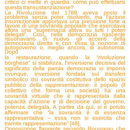
critico ci mette in guardia: come può effettuarsi
questa transustanziazione?
La Rivoluzione del 1789 aveva posto il
problema senza poter risolverlo, ma l'azione
insurrezionale apportava una pressione forte a
favore di una sovranità popolare che esercitava
allora una “supremazia attiva su tutti i poteri
delegati”. Così, nella democrazia nascente
risuonavano di nuovo gli accenti della
democrazia diretta e con essa la nozione di
autogoverno o, meglio ancora, di autonomia.
Dopo
la restaurazione, quando la “rivoluzione
borghese” si stabilizza, l'inversione decisiva del
significato della parola democrazia si imporrà
ovunque, inversione fondata sul transfert
simbolico dsi sovranità costitutiva dello spazio
pubblico della rappresentazione: il popolo (il
collettivo che forma una società) ha una
sovranità virtuale che è rappresentata dalla
capacità d'azione e di decisione del governo,
potenza delegata. A partire da qui, si è potuto
affermare che “la sovranità è di essenza
rappresentativa – essa non si esercita che
tramite rappresentazione” [48].
Opposizione flagrante secondo Rousseau che