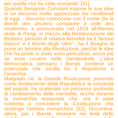
per quella che ha nella sovranità” [31].
Quand
o Benjamin Constant espone le sue idee
in un discorso molto apprezzato dai neoliberali
di oggi, - discorso conosciuto con il nome
De la
liberté des anciens comparée à celle des
modernes
, e pronunciato nel 1819 all'Ateneo
reale di Parigi, in mezzo alla Restaurazione dei
Borboni, periodo di relativa liberalità tra il “terrore
bianco” e il trionfo degli “ultra”-, ha il disegno di
porre un termine alla Rivoluzione, perché le idee
che ha posto in moto sono pericolose, ancor più
se esse covano nella clandestinità. L'idea
democratica, pensano i liberali, contiene un
potenziale che oscilla tra il dispotismo e
l'anarchia.
M
algrado ciò, la Grande Rivoluzione, ponendo
come fondamento della Repubblica la sovranità
del popolo, ha scatenato un processo profondo
di cambiamento delle mentalità, anche durante
la monarchia restaurata che, ora è stata
costretta a concedere la Costituzione che
restringe l'arbitrio monarchico [32]. Occorreva,
allora, per i liberali, rimanere nei limiti dello