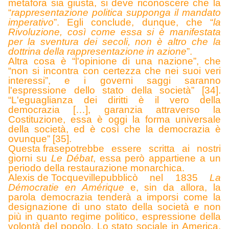
metafora sia giusta, si deve riconoscere che la
“
rappresentazione politica supponga il mandato
imperativo
”
. Egli conclude, dunque, che “
la
Rivoluzione, così come essa si è manifestata
per la sventura dei secoli, non è altro che la
dottrina della rappresentazione in azione
”
.
A
ltra cosa è “l'opinione di una nazione”, che
“non si incontra con certezza che nei suoi veri
interessi”, e i governi saggi saranno
l'espressione dello stato della società” [34].
“L'eguaglianza dei diritti è il vero della
democrazia […], garanzia attraverso la
Costituzione, essa è oggi la forma universale
della società, ed è così che la democrazia è
ovunque” [35].
Questa frase
potrebbe essere scritta ai nostri
giorni su
Le Débat
, essa però appartiene a un
periodo della restaurazione monarchica.
Alexis de Tocqueville
pubblicò nel 1835
La
Démocratie en Amérique
e, sin da allora, la
parola democrazia tenderà a imporsi come la
designazione di uno stato della società e non
più in quanto regime politico, espressione della
volontà del popolo. Lo stato sociale in America,