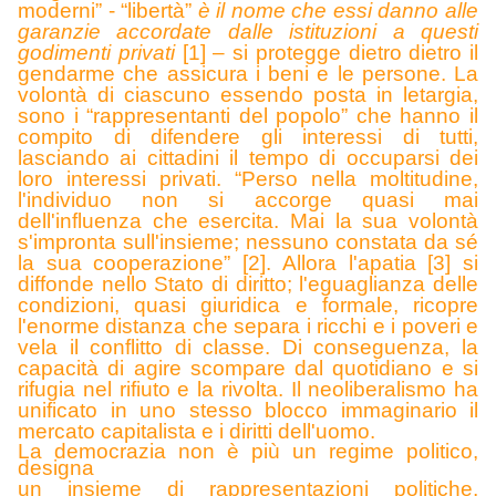
moderni” - “libertà”
è il nome che essi danno alle
garanzie accordate dalle istituzioni a questi
godimenti privati
[1] – si protegge dietro dietro il
gendarme che assicura i beni e le persone. La
volontà di ciascuno essendo posta in letargia,
sono i “rappresentanti del popolo” che hanno il
compito di difendere gli interessi di tutti,
lasciando ai cittadini il tempo di occuparsi dei
loro interessi privati. “Perso nella moltitudine,
l'individuo non si accorge quasi mai
dell'influenza che esercita. Mai la sua volontà
s'impronta sull'insieme; nessuno constata da sé
la sua cooperazione” [2]. Allora l'apatia [3] si
diffonde nello Stato di diritto; l'eguaglianza delle
condizioni, quasi giuridica e formale, ricopre
l'enorme distanza che separa i ricchi e i poveri e
vela il conflitto di classe. Di conseguenza, la
capacità di agire scompare dal quotidiano e si
rifugia nel rifiuto e la rivolta. Il neoliberalismo ha
unificato in uno stesso blocco immaginario il
mercato capitalista e i diritti dell'uomo.
La democrazia non è più un regime politico,
designa
un insieme di rappresentazioni politiche,