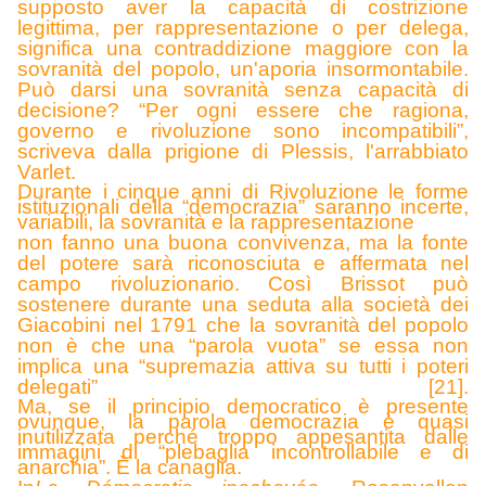
supposto aver la capacità di costrizione
legittima, per rappresentazione o per delega,
significa una contraddizione maggiore con la
sovranità del popolo, un'aporia insormontabile.
Può darsi una sovranità senza capacità di
decisione?
“
Per ogni essere che ragiona,
governo e rivoluzione sono incompatibili”,
scriveva dalla prigione di Plessis, l'arrabbiato
Varlet.
Durante i cinque anni di Rivoluzione le forme
istituzionali della “democrazia” saranno incerte,
variabili, la sovranità e la rappresentazione
non fanno una buona convivenza, ma la fonte
del potere sarà riconosciuta e affermata nel
campo rivoluzionario. Così Brissot può
sostenere durante una seduta alla società dei
Giacobini nel 1791 che la sovranità del popolo
non è che una “parola vuota” se essa non
implica una “supremazia attiva su tutti i poteri
delegati” [21].
Ma, se il principio democratico è presente
ovunque, la parola democrazia è quasi
inutilizzata perché troppo appesantita dalle
immagini di “plebaglia incontrollabile e di
anarchia”. È la canaglia.