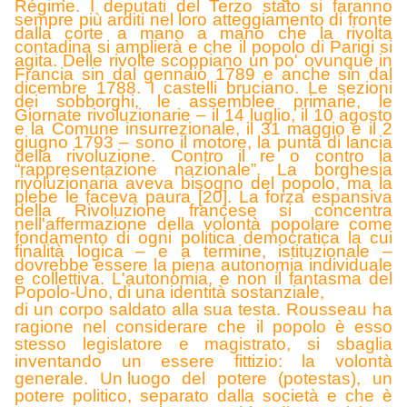
Régime. I deputati del Terzo stato si faranno
sempre più arditi nel loro atteggiamento di fronte
dalla corte a mano a mano che la rivolta
contadina si amplierà e che il popolo di Parigi si
agita. Delle rivolte scoppiano un po' ovunque in
Francia sin dal gennaio 1789 e anche sin dal
dicembre 1788. I castelli bruciano. Le sezioni
dei sobborghi, le assemblee primarie, le
Giornate rivoluzionarie – il 14 luglio, il 10 agosto
e la Comune insurrezionale, il 31 maggio e il 2
giugno 1793 – sono il motore, la punta di lancia
della rivoluzione. Contro il re o contro la
“rappresentazione nazionale”. La borghesia
rivoluzionaria aveva bisogno del popolo, ma la
plebe le faceva paura [20]. La forza espansiva
della Rivoluzione francese si concentra
nell'affermazione della volontà popolare come
fondamento di ogni politica democratica la cui
finalità logica – e a termine, istituzionale –
dovrebbe essere la piena autonomia individuale
e collettiva. L'autonomia, e non il fantasma del
Popolo-Uno, di una identità sostanziale,
di un corpo saldato alla sua testa. Rousseau ha
ragione nel considerare che il popolo è esso
stesso legislatore e magistrato, si sbaglia
inventando un essere fittizio: la volontà
generale.
Un l
uogo del potere (potestas), un
potere politico, separato dalla società e che è