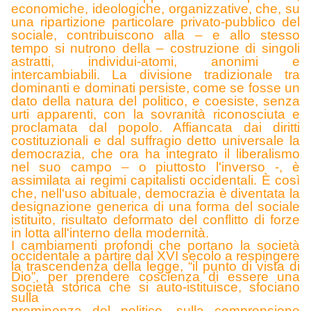
economiche, ideologiche, organizzative, che, su
una ripartizione particolare privato-pubblico del
sociale, contribuiscono alla – e allo stesso
tempo si nutrono della – costruzione di singoli
astratti, individui-atomi, anonimi e
intercambiabili. La divisione tradizionale tra
dominanti e dominati persiste, come se fosse un
dato della natura del politico, e coesiste, senza
urti apparenti, con la sovranità riconosciuta e
proclamata dal popolo. Affiancata dai diritti
costituzionali e dal suffragio detto universale la
democrazia, che ora ha integrato il liberalismo
nel suo campo – o piuttosto l'inverso -, è
assimilata ai regimi capitalisti occidentali. È così
che, nell'uso abituale, democrazia è diventata la
designazione generica di una forma del sociale
istituito, risultato deformato del conflitto di forze
in lotta all'interno della modernità.
I cambiamenti profondi che portano la società
occidentale a partire dal XVI secolo a respingere
la trascendenza della legge, “il punto di vista di
Dio”, per prendere coscienza di essere una
società storica che si auto-istituisce, sfociano
sulla
preminenza del politico, sulla comprensione