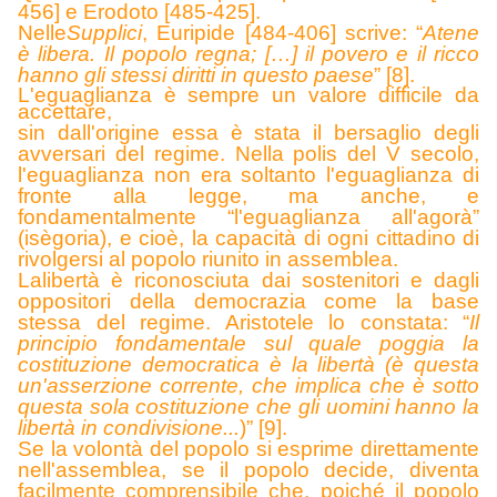
456] e Erodoto [485-425].
Nelle
Supplici
, Euripide [484-406] scrive: “
Atene
è libera. Il popolo regna; […] il povero e il ricco
hanno gli stessi diritti in questo paese
”
[8].
L'eguaglianza è sempre un valore difficile da
accettare,
sin dall'origine essa è stata il bersaglio degli
avversari del regime. Nella polis del V secolo,
l'eguaglianza non era soltanto l'eguaglianza di
fronte alla legge, ma anche, e
fondamentalmente “l'eguaglianza all'agorà”
(isègoria), e cioè, la capacità di ogni cittadino di
rivolgersi al popolo riunito in assemblea.
La
libertà
è riconosciuta dai sostenitori e dagli
oppositori della democrazia come la base
stessa del regime. Aristotele lo constata: “
Il
principio fondamentale sul quale poggia la
costituzione democratica è la libertà (è questa
un'asserzione corrente, che implica che è sotto
questa sola costituzione che gli uomini hanno la
libertà in condivisione...
)” [9].
Se la volontà del popolo si esprime direttamente
nell'assemblea, se il popolo decide, diventa
facilmente comprensibile che, poiché il popolo