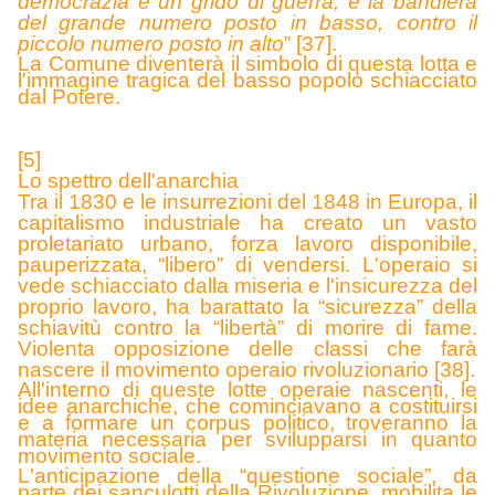
democrazia è un grido di guerra; è la bandiera
del grande numero posto in basso, contro il
piccolo numero posto in alto
”
[37].
La Comune diventerà il simbolo di questa lotta e
l'immagine tragica del basso popolo schiacciato
dal Potere.
[5]
Lo spettro dell'anarchia
Tra il 1
830 e le insurrezioni del 1848 in Europa, il
capitalismo industriale ha creato un vasto
proletariato urbano, forza lavoro disponibile,
pauperizzata, “libero” di vendersi. L'operaio si
vede schiacciato dalla miseria e l'insicurezza del
proprio lavoro, ha barattato la “sicurezza” della
schiavitù contro la “libertà” di morire di fame.
Violenta opposizione delle classi che farà
nascere il movimento operaio rivoluzionario [38].
All'interno di queste lotte operaie nascenti, le
idee anarchiche, che cominciavano a costituirsi
e a formare un corpus politico, troveranno la
materia necessaria per svilupparsi in quanto
movimento sociale.
L'anticipazione della “questione sociale”, da
parte dei sanculotti della Rivoluzione, mobilita le