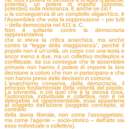
potentia), un potere di imporsi (dominio,
potestas) sulla minoranza. E anche se ciò f
u la conseguenza di un complotto oligarchico, è
l'Assemblea che vota la soppressione – per tutti
– della democrazia nel 411 a. C.
Non è soltanto contro la democrazia
rappresentativa
che si eleva la critica anarchica, ma anche
contro la “legge della maggioranza”, perché il
popolo non è un'unità, un corpo con una testa e
ancor meno a due, ma un collettivo molteplice e
conflittuale, da cui consegue che le assemblee
primarie non hanno il potere di imporre la loro
decisione a coloro che non vi partecipano e che
non hanno preso delle decisioni in comune.
L'anarchismo conserva, della democrazia, il
principio fondamentale della volontà del popolo.
La sovranità, o ciò quel che è la stessa cosa,
l'autonomia, individuale e collettiva, non è né
delegabile né rappresentabile, essa appartiene
al soggetto dell'azione (soggetto concepito, al
contrario
della teoria liberale, non come l'assoggettato,
ma come l'agente – socio-storico – dell'atto sia
esso individuale o collettivo).