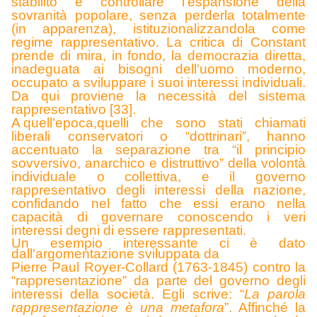
stabilito e controllare l'espansione della
sovranità popolare, senza perderla totalmente
(in apparenza), istituzionalizzandola come
regime rappresentativo. La critica di Constant
prende di mira, in fondo, la democrazia diretta,
inadeguata ai bisogni dell'uomo moderno,
occupato a sviluppare i suoi interessi individuali.
Da qui proviene la necessità del sistema
rappresentativo [33].
A quell'epoca,
quelli che sono stati chiamati
liberali conservatori o “dottrinari”, hanno
accentuato la separazione tra “il principio
sovversivo, anarchico e distruttivo” della volontà
individuale o collettiva, e il governo
rappresentativo degli interessi della nazione,
confidando nel fatto che essi erano nella
capacità di governare conoscendo i veri
interessi degni di essere rappresentati.
Un esempio interessante ci è dato
dall'argomentazione sviluppata da
Pierre Paul Royer-Collard (1763-1845) contro la
“rappresentazione” da parte del governo degli
interessi della società. Egli scrive: “
La parola
rappresentazione è una metafora
”
. Affinché la