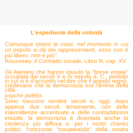
L'espediente della volontà
Comunque stiano le cose, nel momento in cui
un popolo si dà dei rappresentanti, esso non è
più libero; non è più”.
Rousseau,
Il Contratto sociale
, Libro III, cap. XV.
Gli Ateniesi che hanno vissuto la “breve estate”
occupata dai secoli V e IV secolo a. C., periodo
in cui si è d'accordo nel dire che il popolo regnò,
credevano che la democrazia era l'anima della
città -
psychè poléôs.
Sono trascorsi ventitré secoli e, oggi, dopo
appena due secoli, lentamente, con delle
intermittenze accentuate e delle contraddizioni
irrisolte, la democrazia è diventata anche la
credenza più diffusa e, per i nostri chierici
politici, l'orizzonte “insuperabile” della nostra