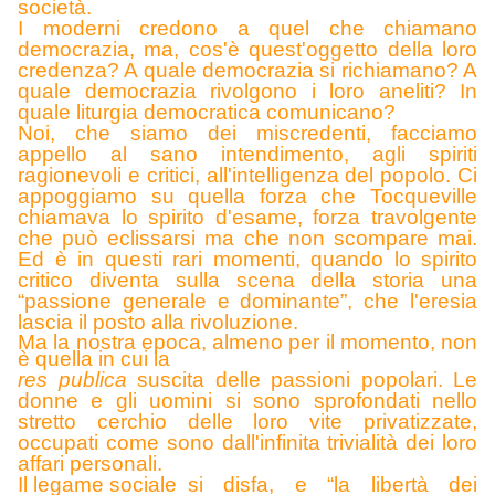
società.
I moderni credono a quel che chiamano
democrazia, ma, cos'è quest'oggetto della loro
credenza? A quale democrazia si richiamano? A
quale democrazia rivolgono i loro aneliti? In
quale liturgia democratica comunicano?
Noi, che siamo dei miscredenti, facciamo
appello al sano intendimento, agli spiriti
ragionevoli e critici, all'intelligenza del popolo. Ci
appoggiamo su quella forza che Tocqueville
chiamava lo spirito d'esame, forza travolgente
che può eclissarsi ma che non scompare mai.
Ed è in questi rari momenti, quando lo spirito
critico diventa sulla scena della storia una
“passione generale e dominante”, che l'eresia
lascia il posto alla rivoluzione.
Ma la nostra epoca, almeno per il momento, non
è quella in cui la
res publica
suscita delle passioni popolari.
Le
donne e gli uomini si sono sprofondati nello
stretto cerchio delle loro vite privatizzate,
occupati come sono dall'infinita trivialità dei loro
affari personali.
Il legame sociale
si disfa, e “la libertà dei