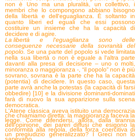
non è Uno ma una pluralità, un collettivo, i
membri che lo compongono abbiano bisogno
della libertà e dell'eguaglianza. È soltanto in
quanto liberi ed eguali che essi possono
costituire un insieme che ha la capacità di
decidere e di agire.
La libert
à e l'eguaglianza sono delle
conseguenze necessarie della sovranità del
popolo.
Se una parte del popolo si vede limitata
nella sua libertà o non è eguale a l'altra parte
davanti alla presa di decisione – uno o molti,
minoranza o maggioranza -, “il popolo” non è più
sovrano, sovrana è la parte che ha la capacità
(potentia) di decidere. In questo caso, questa
parte avrà anche la potestas (la capacità di farsi
obbedire) [10] e la divisione dominanti-dominati
farà di nuovo la sua apparizione sulla scena
democratica.
L'Atene classica aveva istituito una democrazia
che chiamiamo diretta: la maggioranza faceva la
legge. Come difendersi, allora, dalla tirannia
dell'opinione, dei pareri diffusi che esigono la
conformità alla regola, della forza coercitiva di
un pregiudizio generalizzato? I Greci non lo
sapevano.