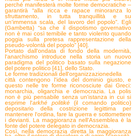
perché manifesterà molte forme democratiche –
garantirà “alla ricca e rapace minoranza lo
sfruttamento, in tutta tranquillità e su
un'immensa scala, del lavoro del popolo”. Egli
(Gambetta) “sa che il dispotismo governativo
non è mai così temibile e tanto violento quando
poggia sulla pretesa rappresentazione della
pseudo-volontà del popolo” [40].
Port
ato dall'ondata di fondo della modernità,
l'anarchismo introduce nella storia un nuovo
paradigma del politico basato sulla negazione
del potere politico [41], dello Stato.
Le forme tradizionali dell'organizzazione
della
città contengono l'idea del dominio giusto, e
questo nelle tre forme riconosciute dai Greci:
monarchia, oligarchia e democrazia. La polis
non è più pensabile senza un'istanza in cui si
esprime l'
arkhé politiké
(il comando politico)
depositario della costrizione legittima per
mantenere l'ordina, fare la guerra e sottomettere
i devianti. La maggioranza nell'Assemblea è la
fonte del potere delegato in democrazia.
Così, nella democrazia diretta la maggioranza
ha, oltre il potere di decidere e di agire (capacità,