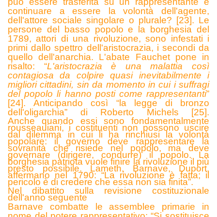
può essere trasferita su un rappresentante e
continuare a essere la volontà dell'agente,
dell'attore sociale singolare o plurale? [23].
Le
persone del basso popolo e la borghesia del
1789, attori di una rivoluzione, sono infestati i
primi dallo spettro dell'aristocrazia, i secondi da
quello dell'anarchia. L'abate Fauchet pone in
risalto: “
L'aristocrazia è una malattia così
contagiosa da colpire quasi inevitabilmente i
migliori cittadini, sin da momento in cui i suffragi
del popolo li hanno posti come rappresentanti
”
[24].
Anticipan
do così “la legge di bronzo
dell'oligarchia” di Roberto Michels [25].
Anche quando essi sono fondamentalmente
rousseauiani, i costituenti non possono uscire
dal dilemma in cui li ha rinchiusi la volontà
popolare: il governo deve rappresentare la
sovranità che risiede nel popolo, ma deve
governare (dirigere, condurre) il popolo. La
borghesia patriota vuole finire la rivoluzione il più
presto possibile. Lameth, Barnave, Duport,
affermano nel 1790: “La rivoluzione è fatta; il
pericolo è di credere che essa non sia finita”.
Nel dibattito sulla revisione costituzionale
dell'anno seguente
Barnave combatte le assemblee primarie in
nome del potere rappresentativo: “Si sostituisce