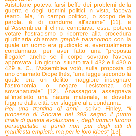
Aristofane poteva farsi beffe dei problemi della
guerra e degli uomini politici in vista, faceva
teatro. Ma, “in campo politico, lo scopo della
parola, è di condurre all'azione” [11], e
all'Assemblea il clima cambiava, essa poteva
votare l'ostracismo o ricorrere alla procedura
giudiziaria chiamata
graphé paranomon
con la
quale un uomo era giudicato e, eventualmente
condannato, per aver fatto una “proposta
illegale” anche se il corpo sovrano l'aveva
approvata. Un giorno, situato tra il 432 e il 430 o
429 a. C., l'Assemblea votò, sulla proposta di
uno chiamato Diopeithès, “una legge secondo la
quale era un delitto maggiore insegnare
l'astronomia o negare l'esistenza del
sovranaturale” [12]. Anassagora assegnava
all'intelletto una natura materiale, e dovette
fuggire dalla città per sfuggire alla condanna.
Per una trentina di anni
”
, scrive Finley, “
il
processo di Socrate nel 399 segnò il punto
finale di questa evoluzione -, degli uomini furono
perseguitatio e puniti non per degli atti di
manifesta empietà, ma per le loro idees
”
[13].