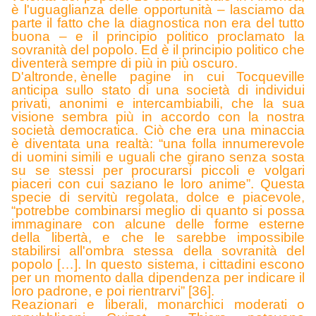
è l'uguaglianza delle opportunità – lasciamo da
parte il fatto che la diagnostica non era del tutto
buona – e il principio politico proclamato la
sovranità del popolo. Ed è il principio politico che
diventerà sempre di più in più oscuro.
D'altronde, è
nelle pagine in cui Tocqueville
anticipa sullo stato di una società di individui
privati, anonimi e intercambiabili, che la sua
visione sembra più in accordo con la nostra
società democratica. Ciò che era una minaccia
è diventata una realtà: “una folla innumerevole
di uomini simili e uguali che girano senza sosta
su se stessi per procurarsi piccoli e volgari
piaceri con cui saziano le loro anime”. Questa
specie di servitù regolata, dolce e piacevole,
“potrebbe combinarsi meglio di quanto si possa
immaginare con alcune delle forme esterne
della libertà, e che le sarebbe impossibile
stabilirsi all'ombra stessa della sovranità del
popolo […]. In questo sistema, i cittadini escono
per un momento dalla dipendenza per indicare il
loro padrone, e poi rientrarvi” [36].
R
eazionari e liberali, monarchici moderati o