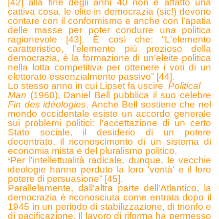
[42] alla fine degli anni 40 non è affatto una
cattiva cosa, le elite in democrazia (sic!) devono
contare con il conformismo e anche con l'apatia
delle masse per poter condurre una politica
ragionevole [43]. È così che: “L'elemento
caratteristico, l'elemento più prezioso della
democrazia, è la formazione di un'eleite politica
nella lotta competitiva per ottenere i voti di un
elettorato essenzialmente passivo” [44].
Lo stesso anno in cui Lipset fa uscire
Political
Man
(1960), Daniel Bell pubblica il suo celebre
Fin des idéologies
. Anche Bell sostiene che nel
mondo occidentale esiste un accordo generale
sui problemi politici: l'accettazione di un certo
Stato sociale, il desiderio di un potere
decentrato, il riconoscimento di un sistema di
economia mista e del pluralismo politico.
Per l'intellettualità radicale, dunque, le vecchie
“
ideologie hanno perduto la loro 'verità' e il loro
potere di persuasione” [45].
P
arallelamente, dall'altra parte dell'Atlantico, la
democrazia è riconosciuta come entrata dopo il
1945 in un periodo di stabilizzazione, di trionfo e
di pacificazione. Il lavoro di riforma ha permesso