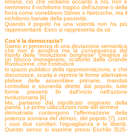
rimane, ciò che vediamo accanto a noi, non è
nemmeno il nichilismo tragico dell'azione o della
forza come vorrebbero Stirner o Nietzsche, ma il
nichilismo banale della passività.
Quando il popolo ha una volontà non ha più
rappresentanti. Esso si rappresenta da sé.
Cos'è la democrazia?
Siamo in presenza di una deviazione semantica
che non è anodina ma la conseguenza del
trionfo della “rivoluzione borghese” creatrice di
un blocco immaginario, scaturito dalla Grande
Rivoluzione, che costruisce
lo spazio pubblico della rappresentazione,
e che
disconosce, scarta e reprime le forme alternative
plebee delle assemblee primarie, mandati
controllati e sovranità dirette dal popolo, tutte
forme presenti fin dall'inizio nell'azione
rivoluzionaria [6].
Ma, partiamo dal significato originario della
parola. Le prime utilizzazioni note del termine
démokratia
contengono l'affermazione della
potenza sovrana del
démos
, del popolo [7], con
i suoi due corollari: l'eguaglianza e la libertà.
Questo senso si esprime pressi Eschilo [525-