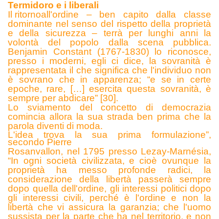
Termidor
o e i liberali
Il ritorno
all'ordine – ben capito dalla classe
dominante nel senso del rispetto della proprietà
e della sicurezza – terrà per lunghi anni la
volontà del popolo dalla scena pubblica.
Benjamin Constant (1767-1830) lo riconosce,
presso i moderni, egli ci dice, la sovranità è
rappresentata il che significa che l'individuo non
è sovrano che in apparenza; “e se in certe
epoche, rare, […] esercita questa sovranità, è
sempre per abdicare” [30].
L
o sviamento del concetto di democrazia
comincia allora la sua strada ben prima che la
parola diventi di moda.
L'idea trova la sua prima formulazione”,
secondo Pierre
Rosanvallon, nel 1795 presso Lezay-Marnésia,
“In ogni società civilizzata, e cioè ovunque la
proprietà ha messo profonde radici, la
considerazione della libertà passerà sempre
dopo quella dell'ordine, gli interessi politici dopo
gli interessi civili, perché è l'ordine e non la
libertà che vi assicura la garanzia; che l'uomo
sussista per la parte che ha nel territorio, e non