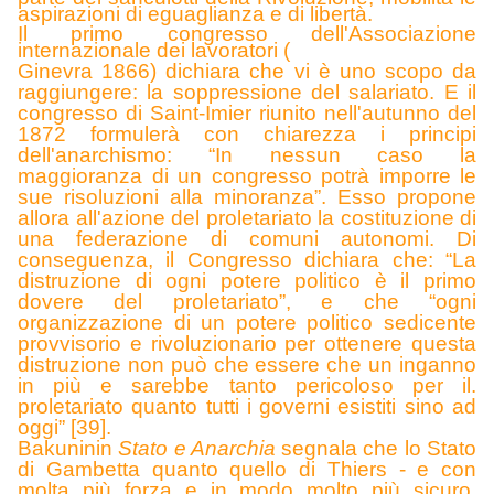
aspirazioni di eguaglianza e di libertà.
Il primo congresso dell'Associazione
internazionale dei lavoratori (
Ginevra 1866) dichiara che vi è uno scopo da
raggiungere: la soppressione del salariato. E il
congresso di Saint-Imier riunito nell'autunno del
1872 formulerà
con chiarezza i principi
dell'anarchismo: “In nessun caso la
maggioranza di un congresso potrà imporre le
sue risoluzioni alla minoranza”. Esso propone
allora all'azione del proletariato la costituzione di
una federazione di comuni autonomi. Di
conseguenza, il Congresso dichiara che: “La
distruzione di ogni potere politico è il primo
dovere del proletariato”, e che “ogni
organizzazione di un potere politico sedicente
provvisorio e rivoluzionario per ottenere questa
distruzione non può che essere che un inganno
in più e sarebbe tanto pericoloso per il.
proletariato quanto tutti i governi esistiti sino ad
oggi” [39].
Bakunin
in
Stato e Anarchia
segnala che lo Stato
di Gambetta quanto quello di Thiers - e con
molta più forza e in modo molto più sicuro,