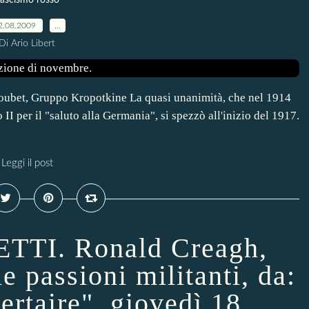
ascismo rosso
2.08.2009
…
Di Ario Libert
t, Gruppo Kropotkine La quasi unanimità, che nel 1914
I per il "saluto alla Germania", si spezzò all'inizio del 1917.
Leggi il post
TI. Ronald Creagh,
e passioni militanti, da:
rtaire", giovedì 18