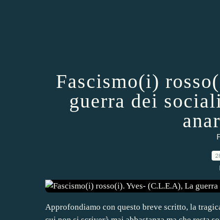
Fascismo(i) rosso(
guerra dei social
anar
F
2
Approfondiamo con questo breve scritto, la tragic
cui non si scriverà mai abbastanza ma che resta so