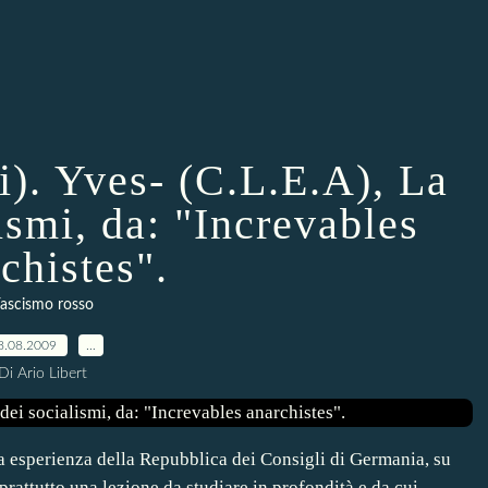
i). Yves- (C.L.E.A), La
ismi, da: "Increvables
chistes".
ascismo rosso
8.08.2009
…
Di Ario Libert
a esperienza della Repubblica dei Consigli di Germania, su
prattutto una lezione da studiare in profondità e da cui