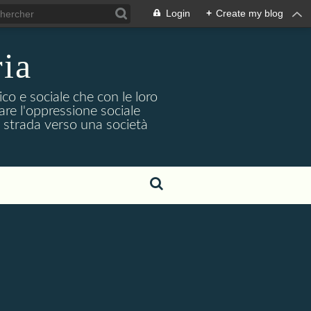
Login
+
Create my blog
ria
co e sociale che con le loro
iare l'oppressione sociale
na strada verso una società