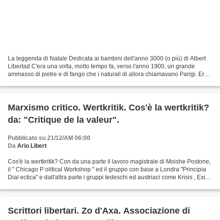
La leggenda di Natale Dedicata ai bambini dell'anno 3000 (o più) di Albert
Libertad C'era una volta, molto tempo fa, verso l'anno 1900, un grande
ammasso di pietre e di fango che i naturali di allora chiamavano Parigi. Era
la capitale di un paese favorito...
Marxismo critico. Wertkritik. Cos'è la wertkritik?
da: "Critique de la valeur".
Pubblicato su 21/12/AM 06:00
Da
Ario Libert
Cos'è la wertkritik? Con da una parte il lavoro magistrale di Moishe Postone,
il " Chicago P olitical Workshop " ed il gruppo con base a Londra "Principia
Dial ectica" e dall'altra parte i gruppi tedeschi ed austriaci come Krisis , Exit,
Strei fzüge o...
Scrittori libertari. Zo d'Axa. Associazione di