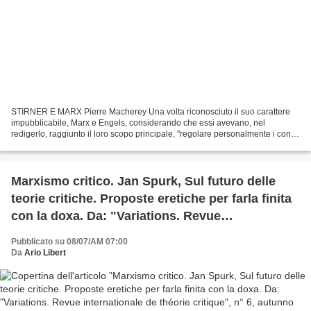
STIRNER E MARX Pierre Macherey Una volta riconosciuto il suo carattere
impubblicabile, Marx e Engels, considerando che essi avevano, nel
redigerlo, raggiunto il loro scopo principale, "regolare personalmente i conti
con la loro coscienza filosofica di...
Marxismo critico. Jan Spurk, Sul futuro delle
teorie critiche. Proposte eretiche per farla finita
con la doxa. Da: "Variations. Revue
internationale de théorie critique", n° 6, autunno
Pubblicato su 08/07/AM 07:00
2005.
Da
Ario Libert