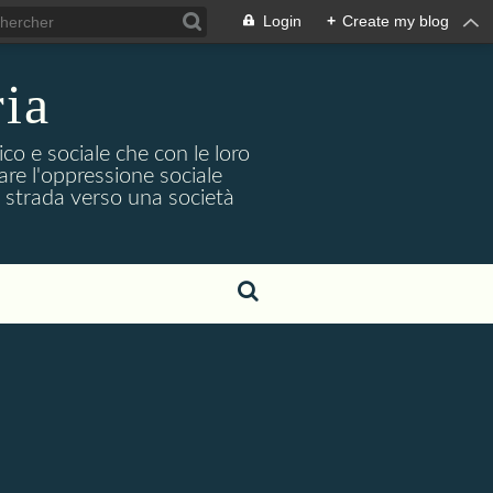
Login
+
Create my blog
ria
co e sociale che con le loro
iare l'oppressione sociale
na strada verso una società