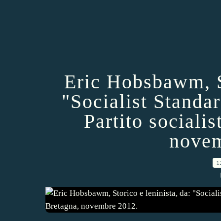
Eric Hobsbawm, St
"Socialist Standa
Partito sociali
novem
1