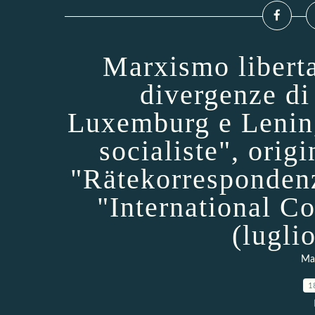
Marxismo liberta
divergenze di
Luxemburg e Lenin,
socialiste", orig
"Rätekorrespondenz
"International C
(lugli
Mar
1