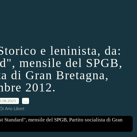
orico e leninista, da:
rd", mensile del SPGB,
sta di Gran Bretagna,
bre 2012.
2.08.2025
…
Di Ario Libert