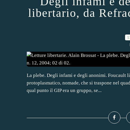
Degli infami e d
libertario, da Refra
1
La plebe. Degli infami e degli anonimi. Foucault lib
protoplasmatico, nomade, che si traspone nel quad
qual punto il GIP era un gruppo, se...