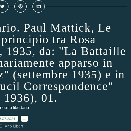
rio. Paul Mattick, Le
 principio tra Rosa
 1935, da: "La Battaille
inariamente apparso in
" (settembre 1935) e in
oucil Correspondence"
o 1936), 01.
xismo libertario
8.07.2024
…
Di Ario Libert