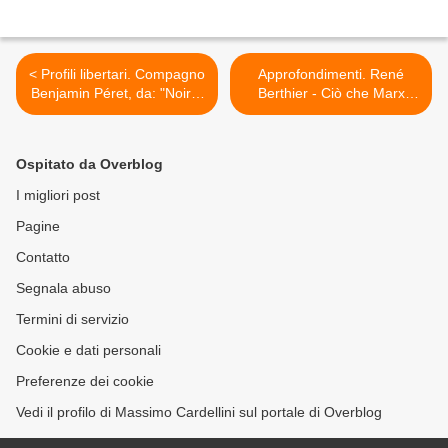
< Profili libertari. Compagno
Approfondimenti. René
Benjamin Péret, da: "Noir &
Berthier - Ciò che Marx
Rouge", n°14, (inverno
deve a Bakunin, il critico
1959).
accorto, da: Alternative
Libertaire", n° 279, gennaio
Ospitato da Overblog
2018. >
I migliori post
Pagine
Contatto
Segnala abuso
Termini di servizio
Cookie e dati personali
Preferenze dei cookie
Vedi il profilo di Massimo Cardellini sul portale di Overblog