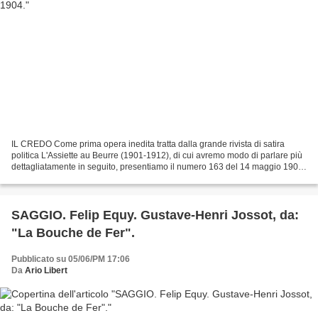
IL CREDO Come prima opera inedita tratta dalla grande rivista di satira
politica L'Assiette au Beurre (1901-1912), di cui avremo modo di parlare più
dettagliatamente in seguito, presentiamo il numero 163 del 14 maggio 1904,
intitolato Le Credo (Il Credo)....
SAGGIO. Felip Equy. Gustave-Henri Jossot, da:
"La Bouche de Fer".
Pubblicato su 05/06/PM 17:06
Da
Ario Libert