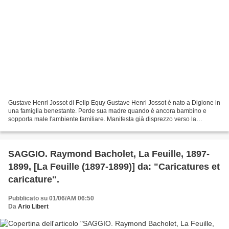
Gustave Henri Jossot di Felip Equy Gustave Henri Jossot è nato a Digione in
una famiglia benestante. Perde sua madre quando è ancora bambino e
sopporta male l'ambiente familiare. Manifesta già disprezzo verso la
famiglia: "I genitori sono degli scorpioni";...
SAGGIO. Raymond Bacholet, La Feuille, 1897-
1899, [La Feuille (1897-1899)] da: "Caricatures et
caricature".
Pubblicato su 01/06/AM 06:50
Da
Ario Libert