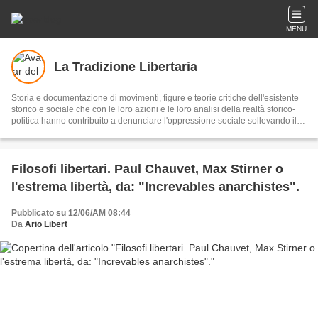
MENU
La Tradizione Libertaria
Storia e documentazione di movimenti, figure e teorie critiche dell'esistente
storico e sociale che con le loro azioni e le loro analisi della realtà storico-
politica hanno contribuito a denunciare l'oppressione sociale sollevando il
velo di ideologie giustificanti l'oppressione e tentato di aprirsi una strada
verso una società autenticamente libera.
Filosofi libertari. Paul Chauvet, Max Stirner o
l'estrema libertà, da: "Increvables anarchistes".
Pubblicato su 12/06/AM 08:44
Da
Ario Libert