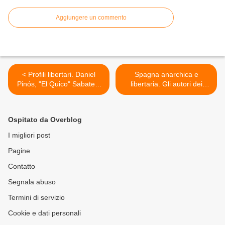
Aggiungere un commento
< Profili libertari. Daniel
Spagna anarchica e
Pinós, "El Quico" Sabate e
libertaria. Gli autori dei
los "Bandoleros", la
manifesti della Rivoluzione
guerriglia urbana libertaria
spagnola 1936- 1939, da:
in Spagna, 1945-1963, da:
"Increvables Anarchistes". >
Ospitato da Overblog
"Le Monde Libertaire",
febbraio 2004.
I migliori post
Pagine
Contatto
Segnala abuso
Termini di servizio
Cookie e dati personali