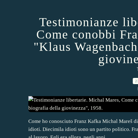
Testimonianze lib
Come conobbi Fra
"Klaus Wagenbach,
giovin
2
Come ho conosciuto Franz Kafka Michal Mareš di M
idioti. Diecimila idioti sono un partito politico.
al lavoro. Egli era allora, negli anni...