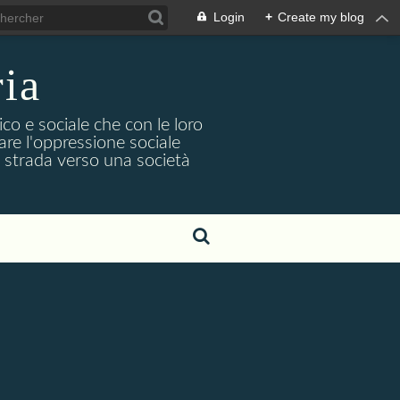
Login
+
Create my blog
ria
co e sociale che con le loro
iare l'oppressione sociale
na strada verso una società