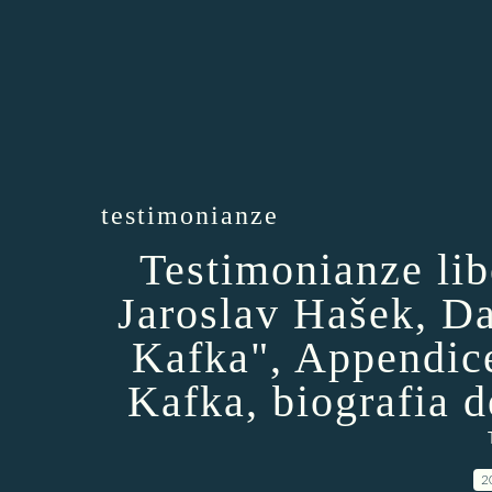
testimonianze
Testimonianze lib
Jaroslav Hašek, D
Kafka", Appendic
Kafka, biografia d
2