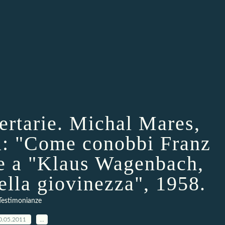
ertarie. Michal Mares,
a: "Come conobbi Franz
e a "Klaus Wagenbach,
ella giovinezza", 1958.
Testimonianze
0.05.2011
…