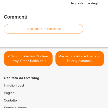
Commenti
Aggiungere un commento
< Scrittori libertari. Michael
Marxismo critico e libertario.
Löwy, Franz Kafka ed il
Thierry Simonelli,
socialismo libertario, da:
Materialismo dialettico e
"Réfractions", n° 3, 1998.
psicanalisi secondo wilhelm
Reich, "Actuel Marx", 2001.
Ospitato da Overblog
>
I migliori post
Pagine
Contatto
Segnala abuso