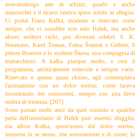
avevanoluogo aste di schizzi, quadri e anche
manoscritti e il ricavo veniva speso subito in allegria.
Ci portai Franz Kafka, modesto e riservato come
sempre, che vi conobbe non solo Hašek, ma anche
alcuni scrittori cechi, poi divenuti celebri: S. K.
Neumann, Karel Toman, Frá
na Šramek e Gellner, il
pittore Brunner e lo scultore Štursa, una compagnia di
mattacchioni. A kafka piacque molto, e così il
programma, artisticamente notevole e sempre vario.
Riservato e spesso quasi chiuso, egli contemplava
l'animazione con un dolce sorriso, come faceva
incontrando dei conoscenti, sempre con una lieve
ombra di tristezza. [207].
Sono passati molti anni da quel comizio e qualche
perla dell'umorismo di
Hašek può essermi sfuggita;
ma allora Kafka, quest'uomo dal dolce sorriso,
immerso in se stesso, rise sonoramente e di cuore; lo