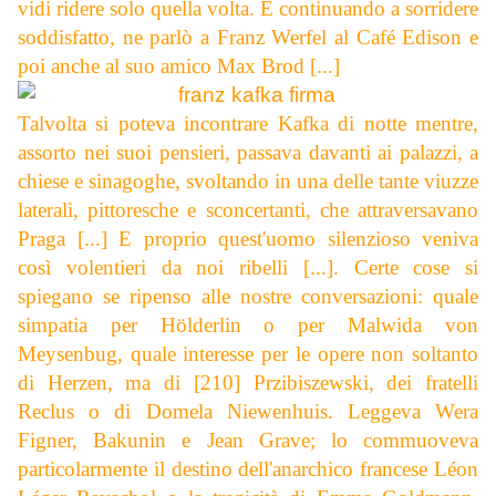
vidi ridere solo quella volta. E continuando a sorridere
soddisfatto, ne parlò a Franz Werfel al Café Edison e
poi anche al suo amico Max Brod [...]
Talvolta si poteva incontrare Kafka di notte mentre,
assorto nei suoi pensieri, passava davanti ai palazzi, a
chiese e sinagoghe, svoltando in una delle tante viuzze
laterali, pittoresche e sconcertanti, che attraversavano
Praga [...] E proprio quest'uomo silenzioso veniva
così volentieri da noi ribelli [...]. Certe cose si
spiegano se ripenso alle nostre conversazioni: quale
simpatia per Hölderlin o per Malwida von
Meysenbug, quale interesse per le opere non soltanto
di Herzen, ma di [210] Przibiszewski, dei fratelli
Reclus o di Domela Niewenhuis. Leggeva Wera
Figner, Bakunin e Jean Grave; lo commuoveva
particolarmente il destino dell'anarchico francese Léon