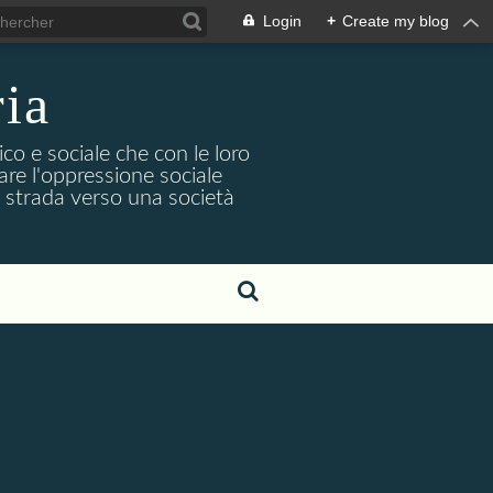
Login
+
Create my blog
ria
co e sociale che con le loro
iare l'oppressione sociale
na strada verso una società