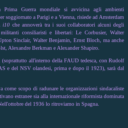
la Prima Guerra mondiale si avvicina agli ambienti
 aver soggiornato a Parigi e a Vienna, risiede ad Amsterdam
ta
i10
che annoverà tra i suoi collaboratori alcuni degli
 militanti consiliaristi e libertari: Le Corbusier, Walter
Upton Sinclair, Walter Benjamin, Ernst Bloch, ma anche
lst, Alexandre Berkman e Alexander Shapiro.
i (soprattutto all'interno della FAUD tedesca, con
Rudolf
S e del NSV olandesi, prima e dopo il 1923), sarà dal
a come scopo di radunare le organizzazioni sindacaliste
tivano estranee sia alla internazionale riformista dominata
. Nell'ottobre del 1936 lo ritroviamo in Spagna.