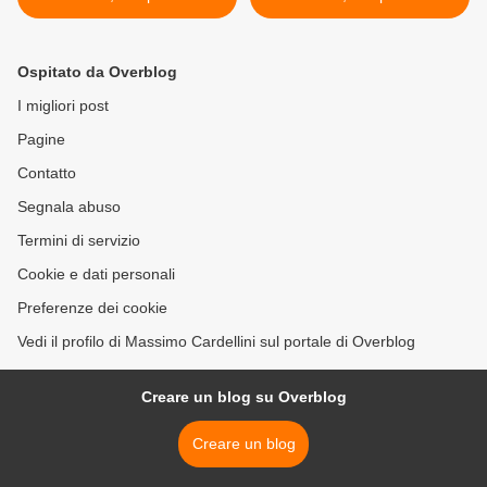
della volontà; da:
della volontà; da:
"Réfractions. Recherches et
"Réfractions. Recherches et
expressions anarchistes, n°
expressions anarchistes, n°
Ospitato da Overblog
12, primavera 2004, 03.
12, primavera 2004, 06. >
I migliori post
Pagine
Contatto
Segnala abuso
Termini di servizio
Cookie e dati personali
Preferenze dei cookie
Vedi il profilo di Massimo Cardellini sul portale di Overblog
Creare un blog su Overblog
Creare un blog