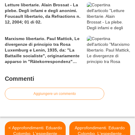
Letture libertarie. Alain Brossat - La
plebe. Degli infami e degli anonimi.
Foucault libertario, da Refractions n.
12, 2004; 01 di 02.
Marxismo libertario. Paul Mattick, Le
divergenze di principio tra Rosa
Luxemburg e Lenin, 1935, da: "La
Battaille socialiste", originariamente
apparso in "Rätekorrespondenz"
(settembre 1935) e in "International
Coucil Correspondence" (luglio
Commenti
1936), 01.
Aggiungere un commento
< Approfondimenti. Eduardo
Approfondimenti. Eduardo
Colombo, L'espediente
Colombo, L'espediente