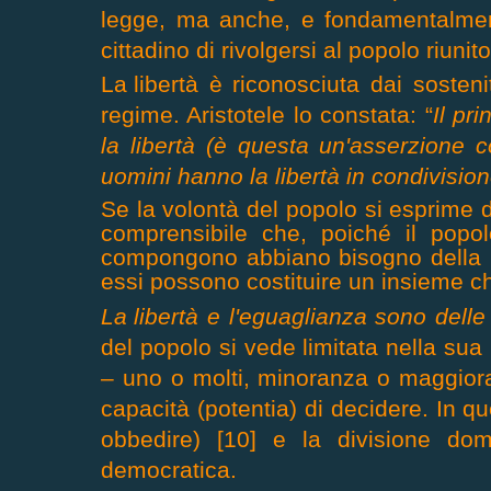
legge, ma anche, e fondamentalmente
cittadino di rivolgersi al popolo riuni
La
libertà
è riconosciuta dai sosten
regime. Aristotele lo constata: “
Il pr
la libertà (è questa un'asserzione 
uomini hanno la libertà in condivision
Se la volontà del popolo si esprime d
comprensibile che, poiché il popo
compongono abbiano bisogno della lib
essi possono costituire un insieme ch
La libert
à e l'eguaglianza sono dell
del popolo si vede limitata nella sua 
– uno o molti, minoranza o maggiora
capacità (potentia) di decidere. In q
obbedire) [10] e la divisione dom
democratica.