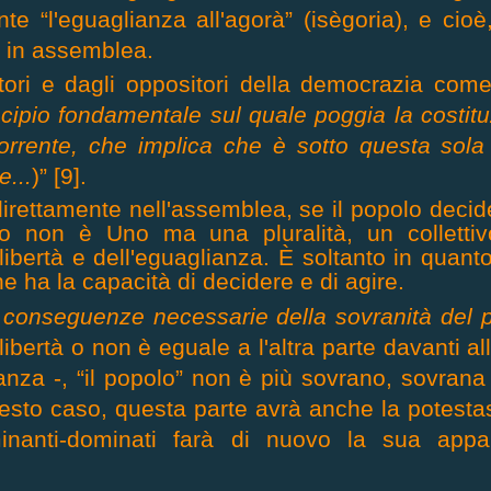
 “l'eguaglianza all'agorà” (isègoria), e cioè,
to in assemblea.
itori e dagli oppositori della democrazia com
incipio fondamentale sul quale poggia la costi
corrente, che implica che è sotto questa sola 
e...
)” [9].
irettamente nell'assemblea, se il popolo decid
lo non è Uno ma una pluralità, un colletti
ertà e dell'eguaglianza. È soltanto in quanto 
e ha la capacità di decidere e di agire.
e conseguenze necessarie della sovranità del 
libertà o non è eguale a l'altra parte davanti a
nza -, “il popolo” non è più sovrano, sovrana 
uesto caso, questa parte avrà anche la potestas 
inanti-dominati farà di nuovo la sua appa