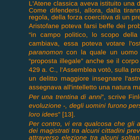
L'Atene classica aveva istituito una
Come difendersi, allora, dalla tirann
regola, della forza coercitiva di un p
Aristofane poteva farsi beffe dei prob
“in campo politico, lo scopo della 
cambiava, essa poteva votare l'os
paranomon
con la quale un uomo 
“proposta illegale” anche se il corpo
429 a. C., l'Assemblea votò, sulla p
un delitto maggiore insegnare l'ast
assegnava all'intelletto una natura ma
Per una trentina di anni
”, scrive Finl
evoluzione -, degli uomini furono pers
loro idees
” [13].
Per contro, vi era qualcosa che gli
dei magistrati tra alcuni cittadini p
attraverso elezione tra alcuni solta