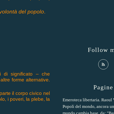
 volont
à
d
el
p
opolo
.
Follow 
i di significato – che
altre forme alternative.
Pagine
rte il corpo civico nel
o, i poveri, la plebe,
la
Emeroteca libertaria. Raoul
Popoli del mondo, ancora un
mondo cambia base, da: "Ba