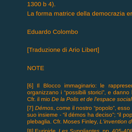
1300 b 4).
La forma matrice della democrazia era
Eduardo Colombo
[Traduzione di Ario Libert]
NOTE
[6] Il Blocco immaginario: le rappresen
organizzano i “possibili storici”, e danno
Cfr. il mio
De la Polis et de l'espace socia
[7]
Démos
, come il nostro “popolo”, ess
suo insieme - “il démos ha deciso”; “il po
plebaglia. Cfr. Moses Finley,
L'invention d
[8] Euripide,
Les Suppliantes,
pp. 405-40