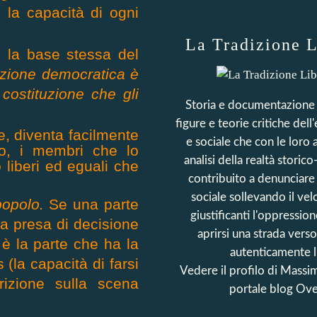
 la capacità di ogni
La Tradizione L
e la base stessa del
tuzione democratica è
costituzione che gli
Storia e documentazione
figure e teorie critiche dell
e, diventa facilmente
e sociale che con le loro a
vo, i membri che lo
analisi della realtà storic
liberi ed eguali che
contribuito a denunciare
sociale sollevando il vel
popolo.
Se una parte
giustificanti l'oppression
lla presa di decisione
aprirsi una strada vers
è la parte che ha la
autenticamente l
(la capacità di farsi
Vedere il profilo di
Massim
rizione sulla scena
portale blog Ov