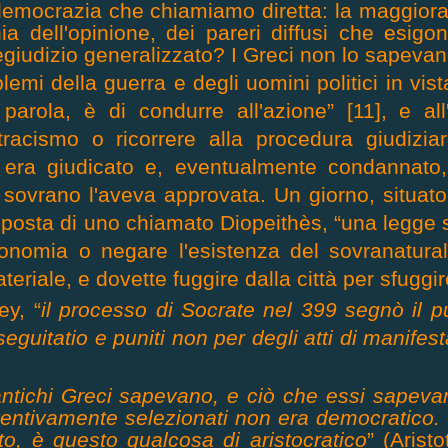
 democrazia che chiamiamo diretta: la maggiora
ia dell'opinione, dei pareri diffusi che esigo
regiudizio generalizzato? I Greci non lo sapevan
lemi della guerra e degli uomini politici in vis
parola, è di condurre all'azione” [11], e al
tracismo o ricorrere alla procedura giudizi
era giudicato e, eventualmente condannato,
 sovrano l'aveva approvata. Un giorno, situato 
roposta di uno chiamato Diopeithès, “una legge
ronomia o negare l'esistenza del sovranatura
teriale, e dovette fuggire dalla città per sfuggi
ey, “
il processo di Socrate nel 399 segnò il p
eguitatio e puniti non per degli atti di manifes
 antichi Greci sapevano, e ciò che essi sapeva
reventivamente selezionati non era democratico. 
nto, è questo qualcosa di aristocratico
” (Arist