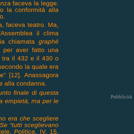
nza faceva la legge.
no la conformità alla
o.
ta, faceva teatro. Ma,
l'Assemblea il clima
aria chiamata
graphé
 per aver fatto una
tra il 432 e il 430 o
 secondo la quale era
le” [12]. Anassagora
re alla condanna.
unto finale di questa
Pubblicità
ta empietà, ma per le
no era che scegliere
Se “tutti sceglievano
otele,
Politi
ca
, IV, 15,