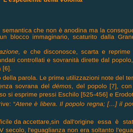
 semantica che non è anodina ma la conseguen
i un blocco immaginario, scaturito dalla Gra
tazione,
e che disconosce, scarta e reprime 
ati controllati e sovranità dirette dal popolo,
 [6].
o della parola. Le prime utilizzazioni note del t
tenza sovrana del
démos
, del popolo [7], con 
nso si esprime pressi Eschilo [525-456] e Erodo
ive: “
Atene è libera. Il popolo regna; […] il po
icile da accettare,
sin dall'origine essa è stat
V secolo, l'eguaglianza non era soltanto l'eguag