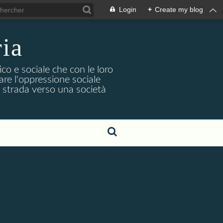
Login
+
Create my blog
ria
co e sociale che con le loro
iare l'oppressione sociale
na strada verso una società