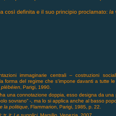
 così definita e il suo principio proclamato:
la
tazioni immaginarie centrali – costruzioni social
 la forma del regime che s'impone davanti a tutte le 
l plébéien
, Parigi, 1990.
o ha una connotazione doppia, esso designa da una pa
polo sovrano” -, ma lo si applica anche al basso popol
e la politique
, Flammarion, Parigi, 1985, p. 22.
8;
tr. it:
Le supplici
, Marsilio, Venezia, 2007.