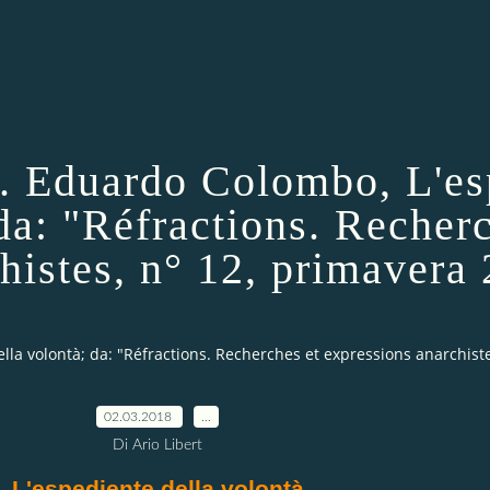
. Eduardo Colombo, L'es
 da: "Réfractions. Recher
histes, n° 12, primavera 
a volontà; da: "Réfractions. Recherches et expressions anarchistes
02.03.2018
…
Di Ario Libert
L'espediente della volontà