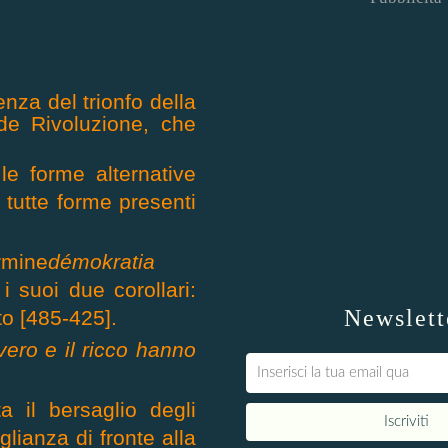
za del trionfo della
nde Rivoluzione, che
le forme alternative
 tutte forme presenti
ermine
démokratia
i suoi due corollari:
Newslett
to [485-425].
vero e il ricco hanno
a il bersaglio degli
lianza di fronte alla