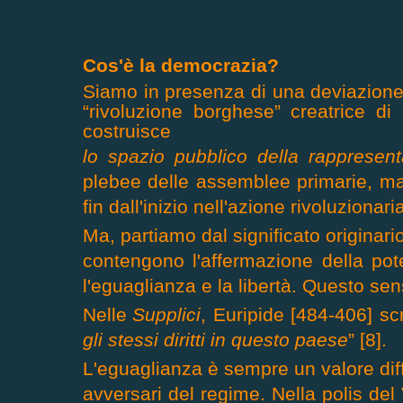
Cos'è la democrazia?
Siamo in presenza di una deviazione
“rivoluzione borghese” creatrice d
costruisce
lo spazio pubblico della rappresen
plebee delle assemblee primarie, mand
fin dall'inizio nell'azione rivoluzionaria
Ma, partiamo dal significato originari
contengono l'affermazione della po
l'eguaglianza e la libertà. Questo se
Nelle
Supplici
, Euripide [484-406] scr
gli stessi diritti in questo paese
”
[8].
L'eguaglianza è sempre un valore diff
avversari del regime. Nella polis del 