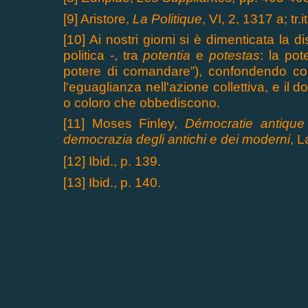
[9] Aristore,
La Politique
, VI, 2, 1317 a; tr.it
[10] Ai nostri giorni si è dimenticata la 
politica -, tra
potentia
e
potestas
: la pot
potere di comandare”), confondendo così
l'eguaglianza nell'azione collettiva, e il
o coloro che obbediscono.
[11] Moses Finley,
Dém
o
cratie antique
democrazia degli antichi e dei moderni
, L
[12] Ibid., p. 139.
[13] Ibid., p. 140.