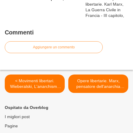
Commenti
Aggiungere un commento
< Movimenti libertari.
Opere libertarie. Marx,
Wieberalski, L'anarchismo
pensatore dell’anarchia
in Cina dal 1949 al 1981,
secondo Rubel, da: "Le
da: "Iztok" n°4, settembre
blog de Zones
1981.
Subversives", novembre
Ospitato da Overblog
2011. >
I migliori post
Pagine