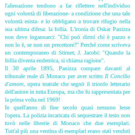
l'alienazione tendono a far riflettere nell'individuo
ogni volontà di liberazione- a condizione che una tale
volontà esista- e lo obbligano a trovare rifugio nella
sua ultima difesa: la follia. L'ironia di Oskar Panizza
non deve ingannarci: "Chi può dirmi chi è pazzo e
non lo è, se non un precettore?" Perché come scriveva
un contemporaneo di Stirner, J. Jacobi: "Quando la
follia diventa endemica, si chiama ragione".
Il 30 aprile 1895, Panizza compare davanti al
tribunale reale di Monaco per aver scritto
Il Concilio
d'amore
, opera teatrale che segnò il trionfo letterario
dell'autore in tutta Europa, ma che fu rappresentata per
la prima volta nel 1969!
In quell'anno di fine secolo quasi nessuno lesse
l'opera. La polizia incaricata di sequestrare il testo non
tovò nelle librerie di Monaco che due esemplari.
Tutt'al più una ventina di esemplari erano stati venduti