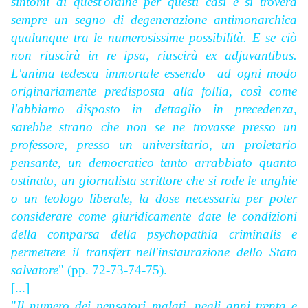
sintomi di quest'ordine per questi casi e si troverà
sempre un segno di degenerazione antimonarchica
qualunque tra le numerosissime possibilità. E se ciò
non riuscirà in
re ipsa, riuscirà ex adjuvantibus.
L'anima tedesca immortale essendo ad ogni modo
originariamente predisposta alla follia, così come
l'abbiamo disposto in dettaglio in precedenza,
sarebbe strano che non se ne trovasse presso un
professore, presso un universitario, un proletario
pensante, un democratico tanto arrabbiato quanto
ostinato, un giornalista scrittore che si rode le unghie
o un teologo liberale, la dose necessaria per poter
considerare come giuridicamente date le condizioni
della comparsa della
psychopathia criminalis e
permettere il transfert nell'instaurazione dello Stato
salvatore
" (pp. 72-73-74-75).
[...]
"
Il numero dei pensatori malati, negli anni trenta e