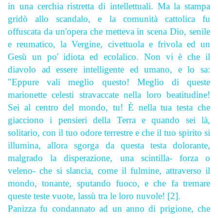
in una cerchia ristretta di intellettuali. Ma la stampa
gridò allo scandalo, e la comunità cattolica fu
offuscata da un'opera che metteva in scena Dio, senile
e reumatico, la Vergine, civettuola e frivola ed un
Gesù un po' idiota ed ecolalico. Non vi è che il
diavolo ad essere intelligente ed umano, e lo sa:
"Eppure vali meglio questo! Meglio di queste
marionette celesti stravaccate nella loro beatitudine!
Sei al centro del mondo, tu! È nella tua testa che
giacciono i pensieri della Terra e quando sei là,
solitario, con il tuo odore terrestre e che il tuo spirito si
illumina, allora sgorga da questa testa dolorante,
malgrado la disperazione, una scintilla- forza o
veleno- che si slancia, come il fulmine, attraverso il
mondo, tonante, sputando fuoco, e che fa tremare
queste teste vuote, lassù tra le loro nuvole! [2].
Panizza fu condannato ad un anno di prigione, che