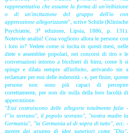
rappresentativa che assume la forma di un'inibizione
o di un'incitazione del gruppo dell'io con
appercezione allegorizzante
", scrive
Schüle (Klinische
a
Psychiatrie, 3
edizione, Lipsia, 1886, p. 131).
Notevole analisi! Cosa vogliono allora le persone con
i loro io? Vedete come si incita in questi mesi, nelle
diete e assemblee popolari, nei concorsi di tiro e le
conversazioni intorno a bicchieri di birra, come li si
spinge e dilata sempre all'infinito, arrivando sin a
reclamare per essi delle indennità - e, per finire, queste
persone non sono più capaci di percepire
correttamente, per non dir nulla della loro facoltà di
appercezione.
"
Essi costruiscono delle allegorie totalmente false -
l'"io sovrano", il popolo sovrano", "nostra madre la
Germania", "la Germania al di sopra di tutto", ecc. -
mentre dei gruppo di idee superiori come "Dio",