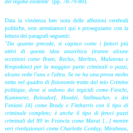
del regime esistente
" (pp. 78-79-80).
Data la virulenza ben nota delle affezioni cerebrali
politiche, non arrestiamoci qui e proseguiamo con la
lettura dei paragrafi seguenti:
"
Da quanto precede, si capisce come i fattori più
attivi di questa idea anarchica (tranne alcune
eccezioni come Ibsen, Reclus, Merlino, Malatesta e
Kropotkine) per la maggior parte criminali o pazzi,
alcune volte l'una e l'altra. Se ne ha una prova molto
netta nel quadro di fisionomie tratte dal mio
Crimine
politique, dove si vedono dei regicidi come Fieschi,
Kammerer, Reinsdorf, Hoedel, Stellmacher, e dei
Feniani [4] come Brady e Fitzharris con il tipo di
criminale completo; è anche il tipo di feroci pazzi
criminali del 89 in Francia come Ma
rat [...] mentre
veri rivoluzionari come Charlotte Corday, Mirabeau,