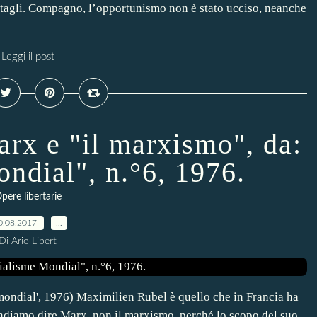
ttagli. Compagno, l’opportunismo non è stato ucciso, neanche
Leggi il post
arx e "il marxismo", da:
ndial", n.°6, 1976.
pere libertarie
0.08.2017
…
Di Ario Libert
mondial', 1976) Maximilien Rubel è quello che in Francia ha
endiamo dire Marx, non il marxismo, perché lo scopo del suo