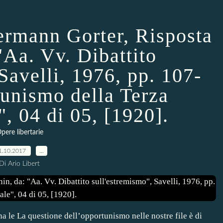
Hermann Gorter, Risposta
"Aa. Vv. Dibattito
Savelli, 1976, pp. 107-
tunismo della Terza
", 04 di 05, [1920].
pere libertarie
1.10.2017
…
Di Ario Libert
 o na le La questione dell’opportunismo nelle nostre file è di