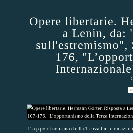
Opere libertarie. 
a Lenin, da: 
sull'estremismo", 
176, "L’oppor
Internazionale
O
0
L' o p po r t un i smo d e lla T e rza I n t e r n azi