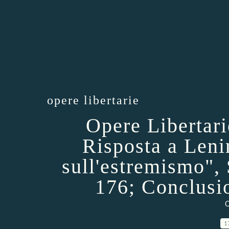
opere libertarie
Opere Libertar
Risposta a Leni
sull'estremismo", 
176; Conclusio
O
1