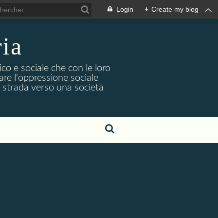
Login
+
Create my blog
ria
co e sociale che con le loro
iare l'oppressione sociale
na strada verso una società